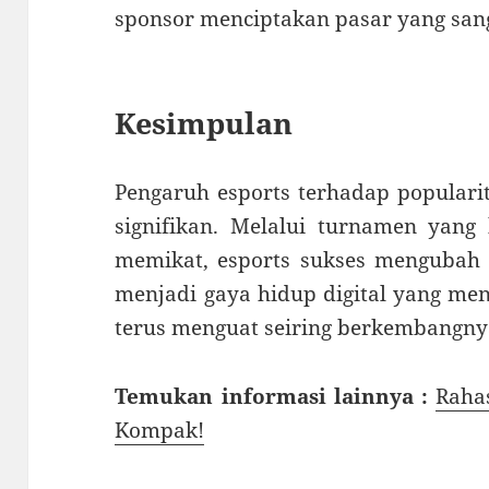
sponsor menciptakan pasar yang san
Kesimpulan
Pengaruh esports terhadap popularit
signifikan. Melalui turnamen yang
memikat, esports sukses mengubah 
menjadi gaya hidup digital yang men
terus menguat seiring berkembangnya
Temukan informasi lainnya :
Rahas
Kompak!