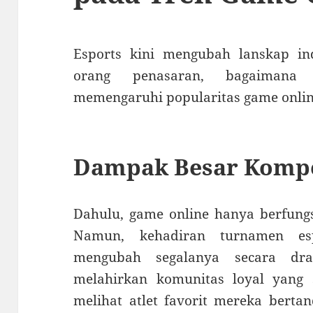
Esports kini mengubah lanskap ind
orang penasaran, bagaimana k
memengaruhi popularitas game onlin
Dampak Besar Kompet
Dahulu, game online hanya berfungs
Namun, kehadiran turnamen espo
mengubah segalanya secara dras
melahirkan komunitas loyal yang s
melihat atlet favorit mereka berta