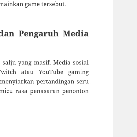
ainkan game tersebut.
dan Pengaruh Media
salju yang masif. Media sosial
Twitch atau YouTube gaming
menyiarkan pertandingan seru
micu rasa penasaran penonton