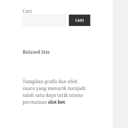
Cari
CARI
Related Site
Tampilan grafis dan efek
suara yang menarik menjadi
salah satu daya tarik utama
permainan
slot bet
.