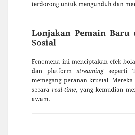
terdorong untuk mengunduh dan mem
Lonjakan Pemain Baru 
Sosial
Fenomena ini menciptakan efek bola 
dan platform
streaming
seperti 
memegang peranan krusial. Mereka 
secara
real-time
, yang kemudian me
awam.