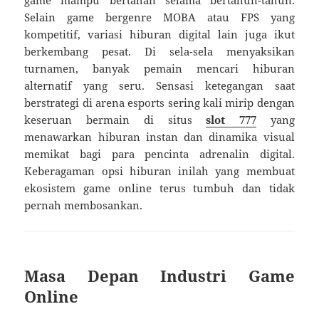
Selain game bergenre MOBA atau FPS yang
kompetitif, variasi hiburan digital lain juga ikut
berkembang pesat. Di sela-sela menyaksikan
turnamen, banyak pemain mencari hiburan
alternatif yang seru. Sensasi ketegangan saat
berstrategi di arena esports sering kali mirip dengan
keseruan bermain di situs
slot 777
yang
menawarkan hiburan instan dan dinamika visual
memikat bagi para pencinta adrenalin digital.
Keberagaman opsi hiburan inilah yang membuat
ekosistem game online terus tumbuh dan tidak
pernah membosankan.
Masa Depan Industri Game
Online