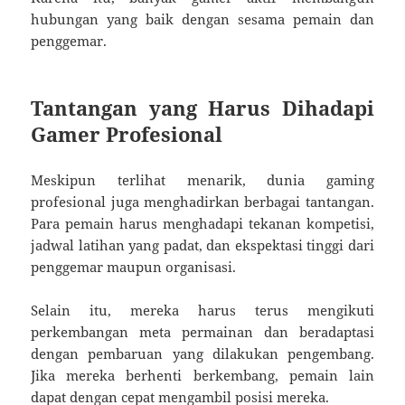
hubungan yang baik dengan sesama pemain dan
penggemar.
Tantangan yang Harus Dihadapi
Gamer Profesional
Meskipun terlihat menarik, dunia gaming
profesional juga menghadirkan berbagai tantangan.
Para pemain harus menghadapi tekanan kompetisi,
jadwal latihan yang padat, dan ekspektasi tinggi dari
penggemar maupun organisasi.
Selain itu, mereka harus terus mengikuti
perkembangan meta permainan dan beradaptasi
dengan pembaruan yang dilakukan pengembang.
Jika mereka berhenti berkembang, pemain lain
dapat dengan cepat mengambil posisi mereka.