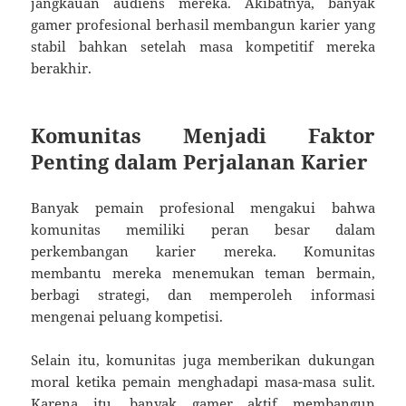
jangkauan audiens mereka. Akibatnya, banyak
gamer profesional berhasil membangun karier yang
stabil bahkan setelah masa kompetitif mereka
berakhir.
Komunitas Menjadi Faktor
Penting dalam Perjalanan Karier
Banyak pemain profesional mengakui bahwa
komunitas memiliki peran besar dalam
perkembangan karier mereka. Komunitas
membantu mereka menemukan teman bermain,
berbagi strategi, dan memperoleh informasi
mengenai peluang kompetisi.
Selain itu, komunitas juga memberikan dukungan
moral ketika pemain menghadapi masa-masa sulit.
Karena itu, banyak gamer aktif membangun