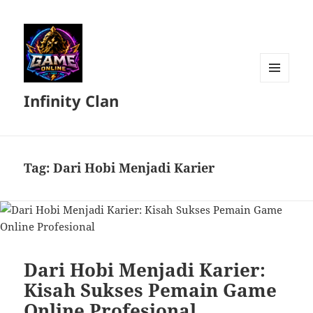
MENU
Infinity Clan
DAN
WIDGET
Tag:
Dari Hobi Menjadi Karier
Dari Hobi Menjadi Karier:
Kisah Sukses Pemain Game
Online Profesional