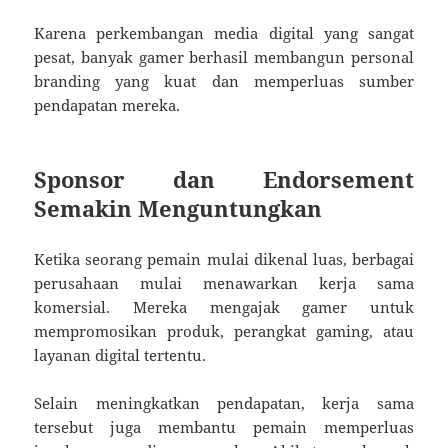
Karena perkembangan media digital yang sangat
pesat, banyak gamer berhasil membangun personal
branding yang kuat dan memperluas sumber
pendapatan mereka.
Sponsor dan Endorsement
Semakin Menguntungkan
Ketika seorang pemain mulai dikenal luas, berbagai
perusahaan mulai menawarkan kerja sama
komersial. Mereka mengajak gamer untuk
mempromosikan produk, perangkat gaming, atau
layanan digital tertentu.
Selain meningkatkan pendapatan, kerja sama
tersebut juga membantu pemain memperluas