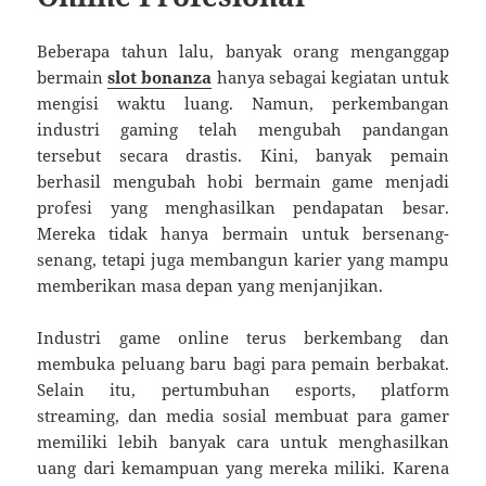
Beberapa tahun lalu, banyak orang menganggap
bermain
slot bonanza
hanya sebagai kegiatan untuk
mengisi waktu luang. Namun, perkembangan
industri gaming telah mengubah pandangan
tersebut secara drastis. Kini, banyak pemain
berhasil mengubah hobi bermain game menjadi
profesi yang menghasilkan pendapatan besar.
Mereka tidak hanya bermain untuk bersenang-
senang, tetapi juga membangun karier yang mampu
memberikan masa depan yang menjanjikan.
Industri game online terus berkembang dan
membuka peluang baru bagi para pemain berbakat.
Selain itu, pertumbuhan esports, platform
streaming, dan media sosial membuat para gamer
memiliki lebih banyak cara untuk menghasilkan
uang dari kemampuan yang mereka miliki. Karena