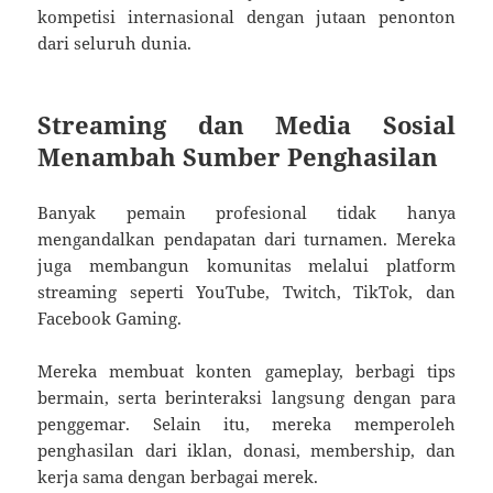
kompetisi internasional dengan jutaan penonton
dari seluruh dunia.
Streaming dan Media Sosial
Menambah Sumber Penghasilan
Banyak pemain profesional tidak hanya
mengandalkan pendapatan dari turnamen. Mereka
juga membangun komunitas melalui platform
streaming seperti YouTube, Twitch, TikTok, dan
Facebook Gaming.
Mereka membuat konten gameplay, berbagi tips
bermain, serta berinteraksi langsung dengan para
penggemar. Selain itu, mereka memperoleh
penghasilan dari iklan, donasi, membership, dan
kerja sama dengan berbagai merek.