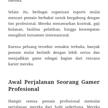
mereka.
Selain itu, berbagai organisasi esports mulai
mencari pemain berbakat untuk bergabung dengan
tim profesional. Mereka menawarkan kontrak, gaji
bulanan, fasilitas pelatihan, hingga kesempatan
mengikuti turnamen internasional.
Karena peluang tersebut semakin terbuka, banyak
pemain mulai berlatih dengan lebih serius dan
menjadikan game sebagai bagian dari rencana
karier mereka.
Awal Perjalanan Seorang Gamer
Profesional
Hampir semua pemain profesional memulai
perjalanan mereka dari hobi sederhana. Mereka